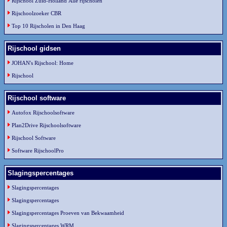
Rijschool Zuid-Holland Alle rijscholen
Rijschoolzoeker CBR
Top 10 Rijscholen in Den Haag
Rijschool gidsen
JOHAN's Rijschool: Home
Rijschool
Rijschool software
Autofox Rijschoolsoftware
Plan2Drive Rijschoolsoftware
Rijschool Software
Software RijschoolPro
Slagingspercentages
Slagingspercentages
Slagingspercentages
Slagingspercentages Proeven van Bekwaamheid
Slagingspercentages WRM